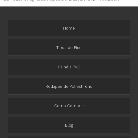
direito autoral – artigo 184 do Código Penal –
Lei 9610/98 - Lei de direitos autorais
.
Home
Tipos de Piso
Painéis PVC
Rodapés de Poliestireno
Como Comprar
Blog