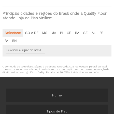
Principais cidades e regiões do Brasil onde a Quality Floor
atende Loja de Piso Vinílico:
Selecione
GO e DF
MG
MA
PI
CE
BA
SE
AL
PE
PA
RN
Selecione a região do Brasil
O conteúdo do texto desta página é de direito reservado. Sua reprodução, parcial ou total,
mesmo citando nossos links, é proibida sem a autorização do autor. Crime de violação de
direito autoral – artigo 184 do Código Penal –
Lei 9610/98 - Lei de direitos autorais
.
Home
Tipos de Piso