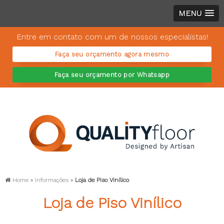
MENU
Entre em contato com um de nossos especialistas!
Faça seu orçamento agora mesmo
Faça seu orçamento por Whatsapp
Home
»
Informações
»
Loja de Piso Vinílico
Loja de Piso Vinílico