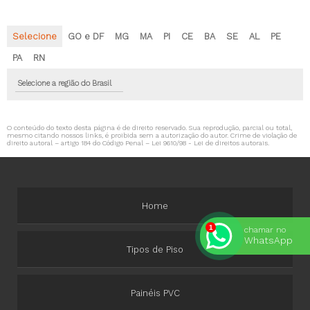
Selecione
GO e DF
MG
MA
PI
CE
BA
SE
AL
PE
PA
RN
Selecione a região do Brasil
O conteúdo do texto desta página é de direito reservado. Sua reprodução, parcial ou total,
mesmo citando nossos links, é proibida sem a autorização do autor. Crime de violação de
direito autoral – artigo 184 do Código Penal –
Lei 9610/98 - Lei de direitos autorais
.
Home
chamar no
WhatsApp
Tipos de Piso
Painéis PVC