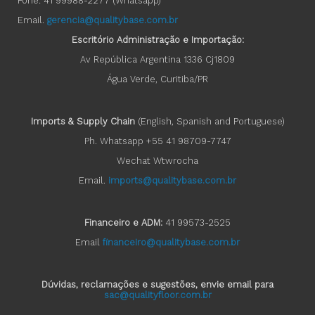
Fone: 41 99988-2277 (Whatsapp)
Email.
gerencia@qualitybase.com.br
Escritório Administração e Importação:
Av República Argentina 1336 Cj1809
Água Verde, Curitiba/PR
Imports & Supply Chain
(English, Spanish and Portuguese)
Ph. Whatsapp +55 41 98709-7747
Wechat Wtwrocha
Email.
imports@qualitybase.com.br
Financeiro e ADM:
41 99573-2525
Email
financeiro@qualitybase.com.br
Dúvidas, reclamações e sugestões, envie email para
sac@qualityfloor.com.br