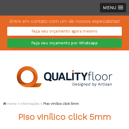
MENU
Entre em contato com um de nossos especialistas!
Faça seu orçamento agora mesmo
Faça seu orçamento por Whatsapp
Home
»
Informações
»
Piso vinílico click 5mm
Piso vinílico click 5mm