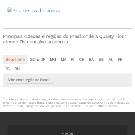
Principais cidades e regiões do Brasil onde a Quality Floor
atende Piso encaixe academia:
Selecione
GO e DF
MG
MA
PI
CE
BA
SE
AL
PE
PA
RN
Selecione a região do Brasil
O conteúdo do texto desta página é de direito reservado. Sua reprodução, parcial ou total,
mesmo citando nossos links, é proibida sem a autorização do autor. Crime de violação de
direito autoral – artigo 184 do Código Penal –
Lei 9610/98 - Lei de direitos autorais
.
Home