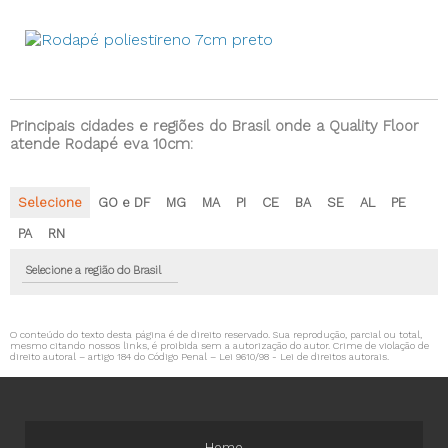
Principais cidades e regiões do Brasil onde a Quality Floor
atende Rodapé eva 10cm:
Selecione
GO e DF
MG
MA
PI
CE
BA
SE
AL
PE
PA
RN
Selecione a região do Brasil
O conteúdo do texto desta página é de direito reservado. Sua reprodução, parcial ou total,
mesmo citando nossos links, é proibida sem a autorização do autor. Crime de violação de
direito autoral – artigo 184 do Código Penal –
Lei 9610/98 - Lei de direitos autorais
.
Home