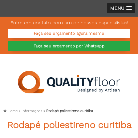
MENU
Entre em contato com um de nossos especialistas!
Faça seu orçamento agora mesmo
Faça seu orçamento por Whatsapp
Home
»
Informações
»
Rodapé poliestireno curitiba
Rodapé poliestireno curitiba