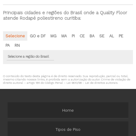
Principais cidades e regiões do Brasil onde a Quality Floor
atende Rodapé poliestireno curitiba:
Selecione
GO e DF
MG
MA
PI
CE
BA
SE
AL
PE
PA
RN
Selecione a região do Brasil
O conteúdo do texto desta página é de direito reservado. Sua reprodução, parcial ou total,
mesmo citando nossos links, é proibida sem a autorização do autor. Crime de violação de
direito autoral – artigo 184 do Código Penal –
Lei 9610/98 - Lei de direitos autorais
.
Home
Tipos de Piso