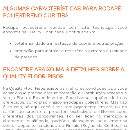
ALGUMAS CARACTERÍSTICAS PARA RODAPÉ
POLIESTIRENO CURITIBA
Rodapé poliestireno curitiba
com alta tecnologia você
encontra na Quality Floor Pisos. Confira abaixo:
total imunidade à infestação de cupins e outras pragas
prontidão para instalar e resistência extrema à umidade
de paredes
ENCONTRE ABAIXO MAIS DETALHES SOBRE A
QUALITY FLOOR PISOS
Na Quality Floor Pisos existe as melhores condições para você
achar o que precisa para Importação e Distribuição Atacado e
Varejo Pisos e Revestimentos. São diversas opções de itens
oferecidos, como piso vinílico e rodapés poliestireno. Mas não
é só isso, só aqui você ainda tem pagamento em até 12x no
cartão de crédito e produtos exclusivos e diferenciados,
diferentes dos concorrentes. Por ser líder no mercado e
altamente qualificada, padrões alcançados pela empresa
conter depósito na cidade de Pinhais (Região de Curitiba) há
10min do centro da cidade. e atendimento por telefone e